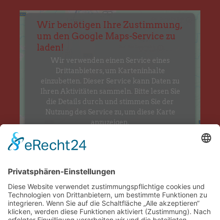
Wir benötigen Ihre Zustimmung,
um den Google Maps-Service zu
laden!
Wir verwenden einen Service eines
Drittanbieters, um Karteninhalte
einzubetten. Dieser Service kann Daten zu
Ihren Aktivitäten sammeln. Bitte lesen Sie
die Details durch und stimmen Sie der
Nutzung des Service zu, um diese Karte
anzuzeigen.
Mehr Informationen
Akzeptieren
Ti Massivhaus Zentrale Duderstadt
powered by
Usercentrics Consent
Industriestraße 16
&
Management Platform
eRecht24
(Eingang gegenüber Kolpingstrasse 8)
37115 Duderstadt