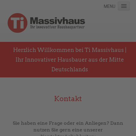
MENU
Home
Herzlich Willkommen bei Ti Massivhaus |
Häuser
Ihr Innovativer Hausbauer aus der Mitte
Deutschlands
Galerie
Aktion
Ausstattung
Kontakt
Über uns
Kontakt
Sie haben eine Frage oder ein Anliegen? Dann
nutzen Sie gern eine unserer