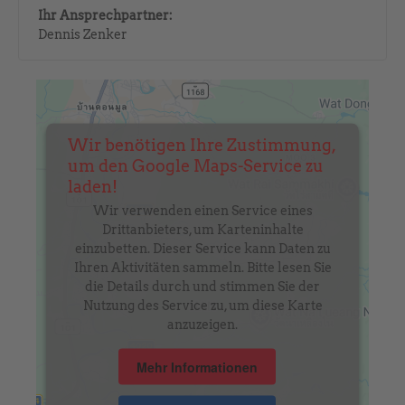
Ihr Ansprechpartner:
Dennis Zenker
Wir benötigen Ihre Zustimmung,
um den Google Maps-Service zu
laden!
Wir verwenden einen Service eines
Drittanbieters, um Karteninhalte
einzubetten. Dieser Service kann Daten zu
Ihren Aktivitäten sammeln. Bitte lesen Sie
die Details durch und stimmen Sie der
Nutzung des Service zu, um diese Karte
anzuzeigen.
Mehr Informationen