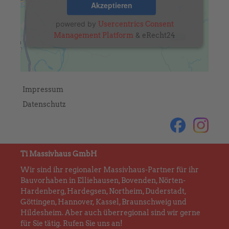
Akzeptieren
powered by
Usercentrics Consent
&
Management Platform
eRecht24
Impressum
Datenschutz
Ti Massivhaus GmbH
Wir sind ihr regionaler Massivhaus-Partner für ihr
Bauvorhaben in Elliehausen, Bovenden, Nörten-
Hardenberg, Hardegsen, Northeim, Duderstadt,
Göttingen, Hannover, Kassel, Braunschweig und
Hildesheim. Aber auch überregional sind wir gerne
für Sie tätig. Rufen Sie uns an!