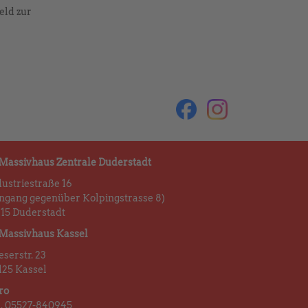
eld zur
 Massivhaus Zentrale Duderstadt
dustriestraße 16
ingang gegenüber Kolpingstrasse 8)
115 Duderstadt
 Massivhaus Kassel
serstr. 23
125 Kassel
ro
l. 05527-840945