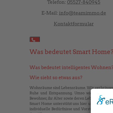
Telefon:
05527-840945
E-Mail:
info@teamimmo.de
Kontaktformular
Powered by JooMega - FramoTec
Was bedeutet Smart Home
Was bedeutet intelligentes Wohnen
Wie sieht so etwas aus?
Wohnräume sind Lebensräume. Wir verbringen hi
Ruhe und Entspannung. Umso wichtiger ist es
Bewohner, ihr Alter sowie deren Lebenssituation
Smart Home unterstützt uns hier und bedeutet v
individuelle Bedürfnisse und Vorstellungen vo