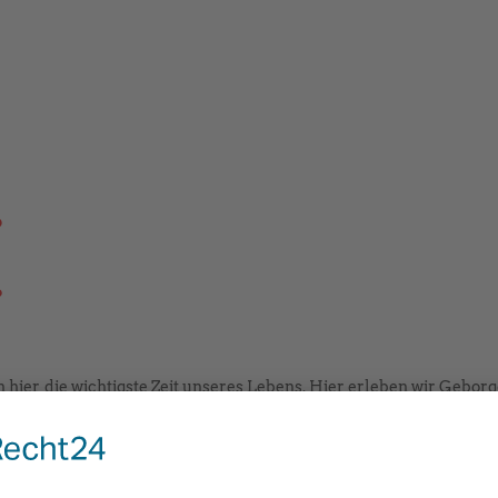
?
?
er die wichtigste Zeit unseres Lebens. Hier erleben wir Geborg
, dass dieses Umfeld perfekt auf die verschiedenen Bedürfni
 abgestimmt ist.
ernetztes und intelligentes Wohnen. Jeder ist anders. Jeder von 
m Leben in einem Haus. Smart leben erleichtert dir und deiner 