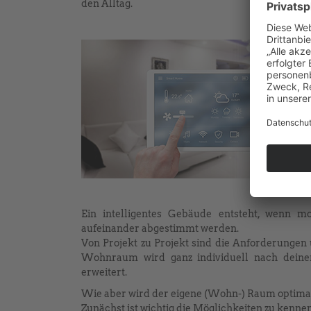
den Alltag.
Ein intelligentes Gebäude entsteht, wenn mo
aufeinander abgestimmt werden.
Von Projekt zu Projekt sind die Anforderungen 
Wohnraum wird ganz individuell nach deinen
erweitert.
Wie aber wird der eigene (Wohn-) Raum optimal
Zunächst ist wichtig die Möglichkeiten zu kennen