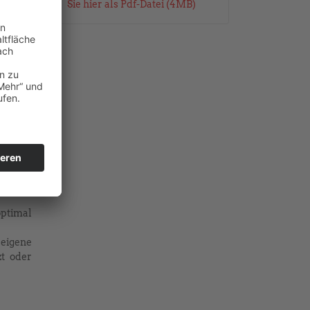
Sie hier als Pdf-Datei (4MB)
optimal
 eigene
t oder