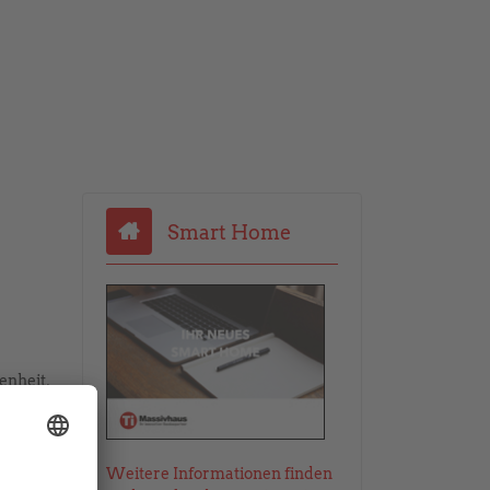
Smart Home
enheit,
sse der
uns hat
Familie
Weitere Informationen finden