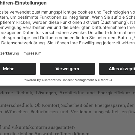
derne Technik, Lösungen, Architektur und Energieeffizienz 
unterschiedlich. Ob Komfort, Sicherheit oder Energiesparen, der
 Wünschen, Bedürfnissen und Vorlieben ausgestattet, ergänz
 und zukunftskonform ausgestattet?
, um die richtige Auswahl treffen zu können.