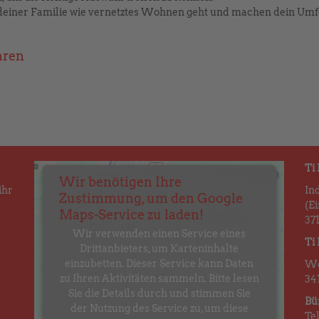
 deiner Familie wie vernetztes Wohnen geht und machen dein Umf
aren
Ti
Wir benötigen Ihre
ihr
In
Zustimmung, um den Google
(E
Maps-Service zu laden!
37
Wir verwenden einen Service eines
Ti
Drittanbieters, um Karteninhalte
einzubetten. Dieser Service kann Daten
We
zu Ihren Aktivitäten sammeln. Bitte lesen
34
Sie die Details durch und stimmen Sie
Bü
der Nutzung des Service zu, um diese
Te