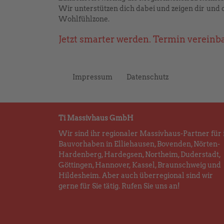
Wir unterstützen dich dabei und zeigen dir und
Wohlfühlzone.
Jetzt smarter werden.
Termin vereinb
Impressum
Datenschutz
Ti Massivhaus GmbH
Wir sind ihr regionaler Massivhaus-Partner für 
Bauvorhaben in Elliehausen, Bovenden, Nörten-
Hardenberg, Hardegsen, Northeim, Duderstadt,
Göttingen, Hannover, Kassel, Braunschweig und
Hildesheim. Aber auch überregional sind wir
gerne für Sie tätig. Rufen Sie uns an!