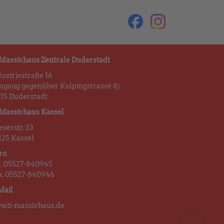
 Massivhaus Zentrale Duderstadt
dustriestraße 16
ingang gegenüber Kolpingstrasse 8)
115 Duderstadt
 Massivhaus Kassel
serstr. 23
125 Kassel
ro
l. 05527-840945
x. 05527-840946
Mail
w.ti-massivhaus.de