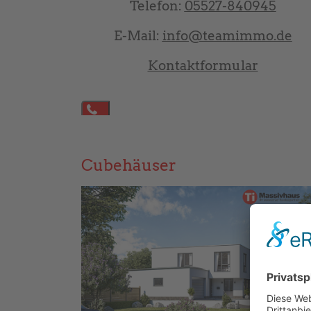
Telefon:
05527-840945
E-Mail:
info@teamimmo.de
Kontaktformular
Powered by JooMega - FramoTec
Cubehäuser