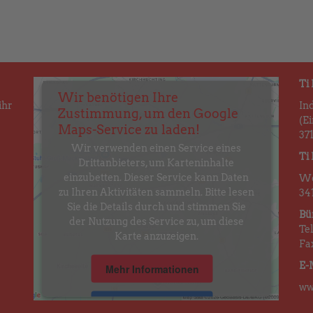
Ti
Wir benötigen Ihre
ihr
In
Zustimmung, um den Google
(E
Maps-Service zu laden!
37
Wir verwenden einen Service eines
Ti
Drittanbieters, um Karteninhalte
einzubetten. Dieser Service kann Daten
We
zu Ihren Aktivitäten sammeln. Bitte lesen
34
Sie die Details durch und stimmen Sie
Bü
der Nutzung des Service zu, um diese
Te
Karte anzuzeigen.
Fa
E-
Mehr Informationen
ww
Akzeptieren